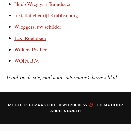
Huub Wieggers Tuinideeën
Installatiebedrijf Krabbenborg
Wieggers,
uw schilder
Taxi Roelofsen
Wolters Poelier
WOPA B.V.
U ook op de site, mail naar: informatie@harreveld.nl
&
MOGELIJK GEMAAKT DOOR
WORDPRESS
THEMA DOOR
ANDERS NORÉN